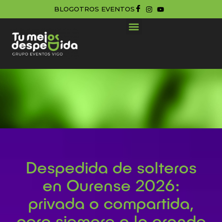
BLOG
OTROS EVENTOS
DESPEDIDAS EN GALICIA
DESPEDIDAS ORIGINALES
Despedida de solteros
en Ourense 2026:
privada o compartida,
pero siempre a lo grande