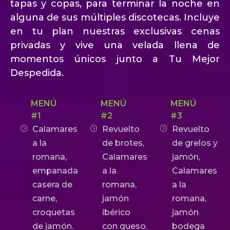
tapas y copas, para terminar la noche en
alguna de sus múltiples discotecas. Incluye
en tu plan nuestras exclusivas cenas
privadas y vive una velada llena de
momentos únicos junto a Tu Mejor
Despedida.
MENÚ
MENÚ
MENÚ
#1
#2
#3
Calamares
Revuelto
Revuelto
a la
de brotes,
de grelos y
romana,
Calamares
jamón,
empanada
a la
Calamares
casera de
romana,
a la
carne,
jamón
romana,
croquetas
ibérico
jamón
de jamón.
con queso.
bodega