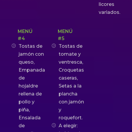
licores
variados.
MENÚ
MENÚ
#4
#5
Tostas de
Tostas de
jamón con
tomate y
queso,
ventresca,
Empanada
Croquetas
de
caseras,
hojaldre
Setas a la
rellena de
plancha
pollo y
con jamón
piña,
y
Ensalada
roquefort.
de
A elegir: