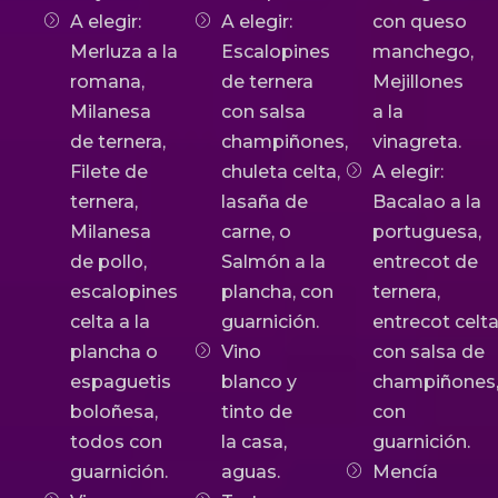
A elegir:
A elegir:
con queso
Merluza a la
Escalopines
manchego,
romana,
de ternera
Mejillones
Milanesa
con salsa
a la
de ternera,
champiñones,
vinagreta.
Filete de
chuleta celta,
A elegir:
ternera,
lasaña de
Bacalao a la
Milanesa
carne, o
portuguesa,
de pollo,
Salmón a la
entrecot de
escalopines
plancha, con
ternera,
celta a la
guarnición.
entrecot celt
plancha o
Vino
con salsa de
espaguetis
blanco y
champiñones
boloñesa,
tinto de
con
todos con
la casa,
guarnición.
guarnición.
aguas.
Mencía