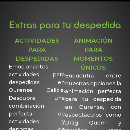
Extras para tu despedida
ACTIVIDADES
ANIMACIÓN
PARA
PARA
DESPEDIDAS
MOMENTOS
Emocionantes
ÚNICOS
actividades para
Encuentra entre
despedidas en
nuestras opciones la
Ourense, Galicia.
animación perfecta
Descubre una
para tu despedida
combinación
en Ourense, con
perfecta de
espectáculos como
actividades y
Drag Queen y
deportes de