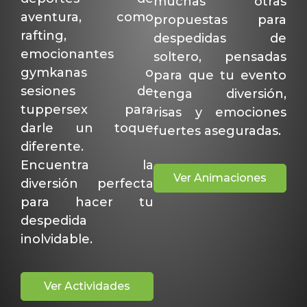
muchas otras
aventura, como
propuestas para
rafting,
despedidas de
emocionantes
soltero, pensadas
gymkanas o
para que tu evento
sesiones de
tenga diversión,
tuppersex para
risas y emociones
darle un toque
fuertes aseguradas.
diferente.
Encuentra la
Ver Animaciones
diversión perfecta
para hacer tu
despedida
inolvidable.
Ver Actividades