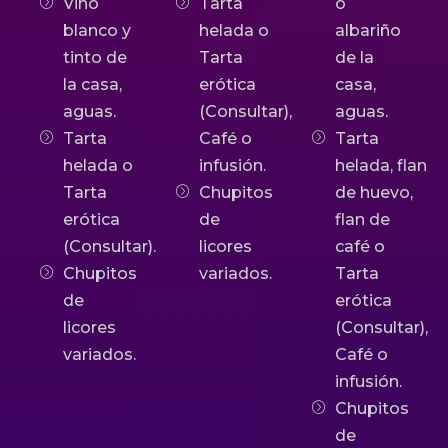
Vino
Tarta
o
blanco y
helada o
albariño
tinto de
Tarta
de la
la casa,
erótica
casa,
aguas.
(Consultar),
aguas.
Tarta
Café o
Tarta
helada o
infusión.
helada, flan
Tarta
Chupitos
de huevo,
erótica
de
flan de
(Consultar).
licores
café o
Chupitos
variados.
Tarta
de
erótica
licores
(Consultar),
variados.
Café o
infusión.
Chupitos
de