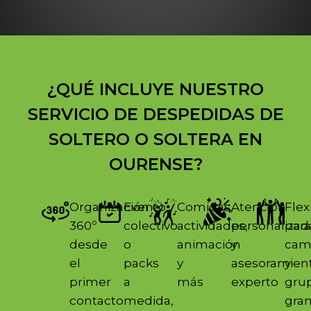
¿QUÉ INCLUYE NUESTRO
SERVICIO DE DESPEDIDAS DE
SOLTERO O SOLTERA EN
OURENSE?
Organización
Evento
Comidas,
Atención
Flex
360º
colectivo
actividades,
personalizad
par
desde
o
animación
y
cam
el
packs
y
asesoramien
y
primer
a
más
experto
gru
contacto
medida,
gra