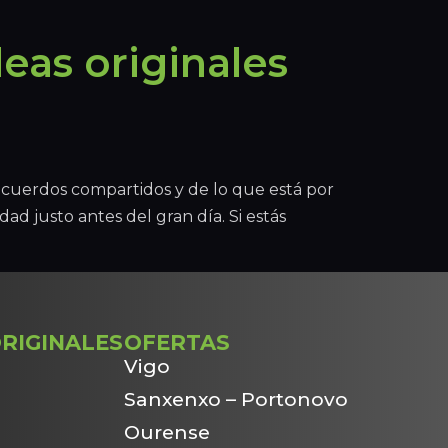
eas originales
recuerdos compartidos y de lo que está por
ad justo antes del gran día. Si estás
RIGINALES
OFERTAS
Vigo
Sanxenxo – Portonovo
Ourense