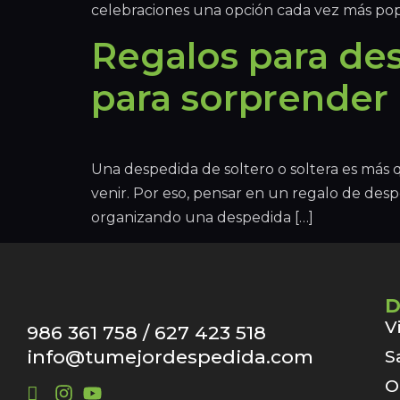
celebraciones una opción cada vez más pop
Regalos para des
para sorprender a
Una despedida de soltero o soltera es más q
venir. Por eso, pensar en un regalo de desp
organizando una despedida […]
D
V
986 361 758 / 627 423 518
info@tumejordespedida.com
S
O